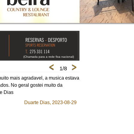
(Chamada para a rede fixa nacional)
1/8
muito mais agradavel, a musica estava
Um restaurante óptimo co
ados. No geral gostei muito da
Aconselho vivamente
e Dias
Duarte Dias, 2023-08-29