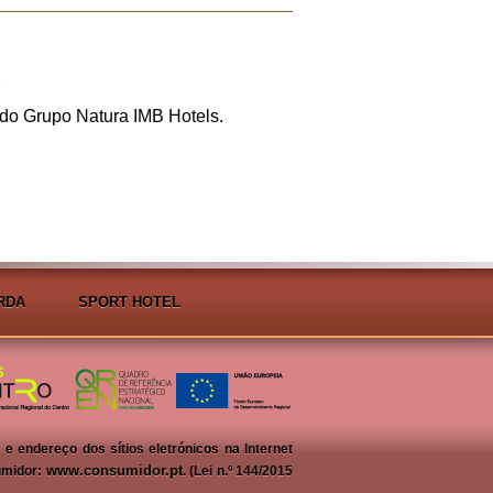
 do Grupo Natura IMB Hotels.
RDA
SPORT HOTEL
 endereço dos sítios eletrónicos na Internet
www.consumidor.pt
umidor:
. (Lei n.º 144/2015