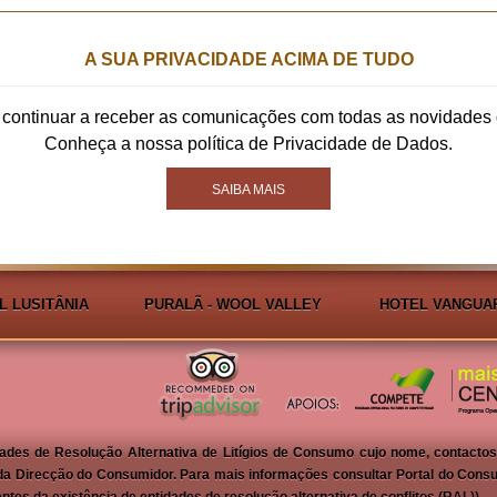
A SUA PRIVACIDADE ACIMA DE TUDO
 continuar a receber as comunicações com todas as novidades
Conheça a nossa política de Privacidade de Dados.
SAIBA MAIS
L LUSITÂNIA
PURALÃ - WOOL VALLEY
HOTEL VANGUA
des de Resolução Alternativa de Litígios de Consumo cujo nome, contactos e
o da Direcção do Consumidor. Para mais informações consultar Portal do Cons