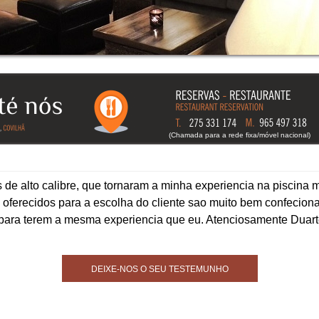
(Chamada para a rede fixa/móvel nacional)
de alto calibre, que tornaram a minha experiencia na piscina 
tos oferecidos para a escolha do cliente sao muito bem confecion
 para terem a mesma experiencia que eu. Atenciosamente Duart
DEIXE-NOS O SEU TESTEMUNHO