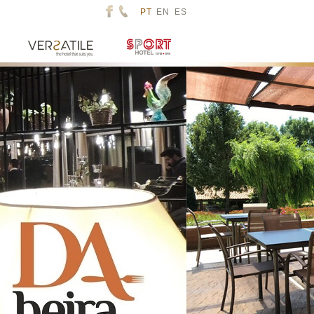
PT
EN
ES