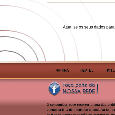
Atualize os seus dados para
NATURA
H2OTEL
HOTE
O consumidor pode recorrer a uma das entida
consta da lista de entidades depositada junt