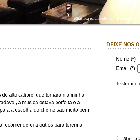
(Chamada para a rede fixa/móvel nacional)
DEIXE-NOS 
Nome (*)
Email (*)
Testemunh
de alto calibre, que tornaram a minha
adavel, a musica estava perfeita e a
s para a escolha do cliente sao muito bem
 a recomenderei a outros para terem a
Sim, li e