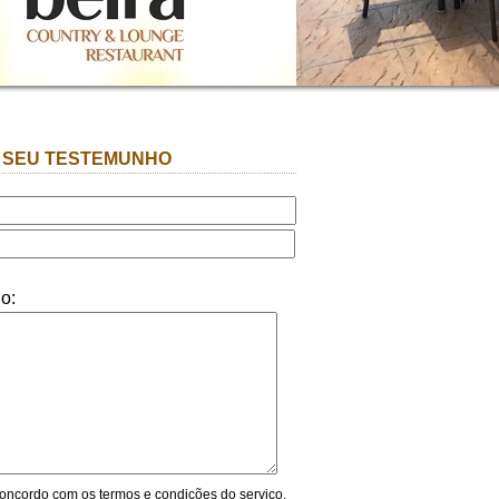
(Chamada para a rede fixa nacional)
O SEU TESTEMUNHO
o:
 concordo com os
termos e condições
do serviço.