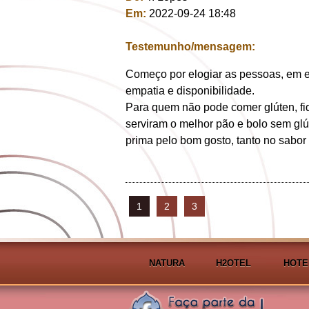
Em:
2022-09-24 18:48
Testemunho/mensagem:
Começo por elogiar as pessoas, em es
empatia e disponibilidade.
Para quem não pode comer glúten, fi
serviram o melhor pão e bolo sem gl
prima pelo bom gosto, tanto no sabor
1
2
3
NATURA
H2OTEL
HOTE