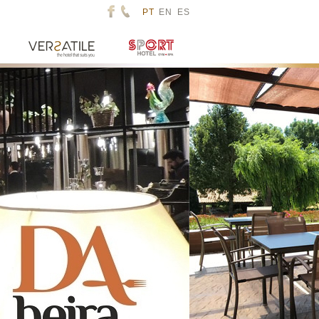
PT
EN
ES